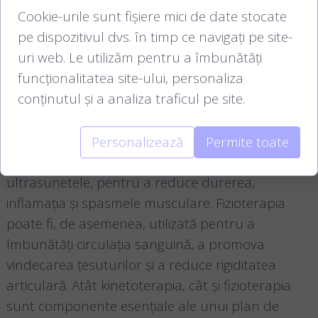
Cookie-urile sunt fișiere mici de date stocate
pe utilizarea exercițiilor terapeutice pentru a
pe dispozitivul dvs. în timp ce navigați pe site-
îmbunătăți mișcarea, coordonarea și echilibrul.
uri web. Le utilizăm pentru a îmbunătăți
Aceste exerciții sunt adaptate pentru a se potrivi
funcționalitatea site-ului, personaliza
nevoilor specifice ale fiecărui pacient și pot
conținutul și a analiza traficul pe site.
include întinderi, exerciții de forță, exerciții de
echilibru și activități funcționale. Fizioterapia, pe de
altă parte, utilizează o varietate de agenți fizici,
Personalizează
Permite toate
cum ar fi căldura, gheața, electrostimularea și
ultrasunetele, pentru a reduce durerea,
inflamația și spasmele musculare. Fizioterapia
poate fi, de asemenea, utilizată pentru a
îmbunătăți circulația sanguină, a promova
vindecarea țesuturilor și a reduce rigiditatea
articulară. Atât kinetoterapia, cât și fizioterapia
sunt componente esențiale ale unui plan de